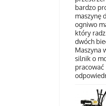
bardzo pr
maszynę d
ogniwo ma
który radz
dwóch bie
Maszyna w
silnik o 
pracować 
odpowiedn