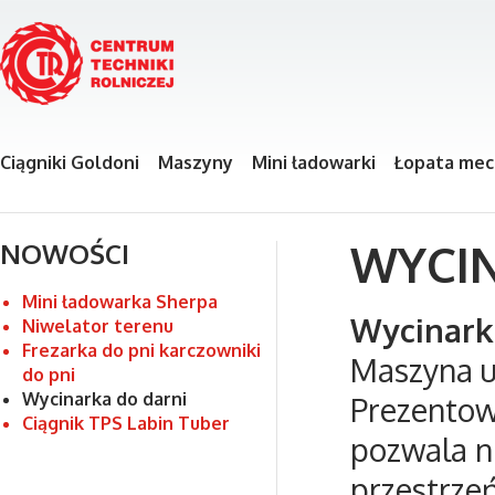
Ciągniki Goldoni
Maszyny
Mini ładowarki
Łopata mec
WYCI
NOWOŚCI
Mini ładowarka Sherpa
Wycinark
Niwelator terenu
Frezarka do pni karczowniki
Maszyna um
do pni
Wycinarka do darni
Prezentow
Ciągnik TPS Labin Tuber
pozwala n
przestrzeń